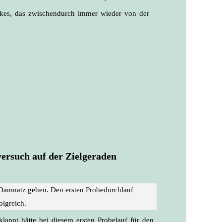
kes, das zwischendurch immer wieder von der
ersuch auf der Zielgeraden
h Damnatz gehen. Den ersten Probedurchlauf
olgreich.
eklappt hätte bei diesem ersten Probelauf für den