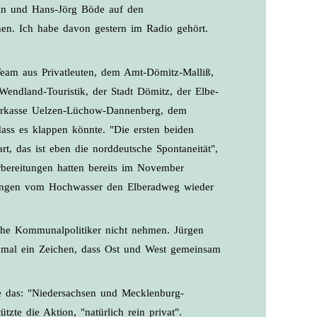
rin und Hans-Jörg Böde auf den
en. Ich habe davon gestern im Radio gehört.
Team aus Privatleuten, dem Amt-Dömitz-Malliß,
endland-Touristik, der Stadt Dömitz, der Elbe-
 Sparkasse Uelzen-Lüchow-Dannenberg, dem
dass es klappen könnte. "Die ersten beiden
t, das ist eben die norddeutsche Spontaneität",
rbereitungen hatten bereits im November
dungen vom Hochwasser den Elberadweg wieder
iche Kommunalpolitiker nicht nehmen. Jürgen
r mal ein Zeichen, dass Ost und West gemeinsam
e das: "Niedersachsen und Mecklenburg-
te die Aktion, "natürlich rein privat".