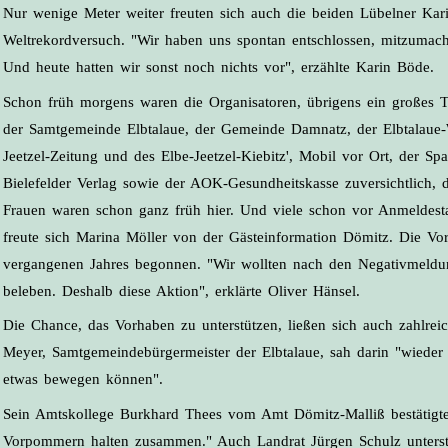
Nur wenige Meter weiter freuten sich auch die beiden Lübelner Ka
Weltrekordversuch. "Wir haben uns spontan entschlossen, mitzumach
Und heute hatten wir sonst noch nichts vor", erzählte Karin Böde.
Schon früh morgens waren die Organisatoren, übrigens ein großes 
der Samtgemeinde Elbtalaue, der Gemeinde Damnatz, der Elbtalaue-W
Jeetzel-Zeitung und des Elbe-Jeetzel-Kiebitz', Mobil vor Ort, der
Bielefelder Verlag sowie der AOK-Gesundheitskasse zuversichtlich, 
Frauen waren schon ganz früh hier. Und viele schon vor Anmeldestar
freute sich Marina Möller von der Gästeinformation Dömitz. Die Vo
vergangenen Jahres begonnen. "Wir wollten nach den Negativmel
beleben. Deshalb diese Aktion", erklärte Oliver Hänsel.
Die Chance, das Vorhaben zu unterstützen, ließen sich auch zahlre
Meyer, Samtgemeindebürgermeister der Elbtalaue, sah darin "wiede
etwas bewegen können".
Sein Amtskollege Burkhard Thees vom Amt Dömitz-Malliß bestätigt
Vorpommern halten zusammen." Auch Landrat Jürgen Schulz unterstütz