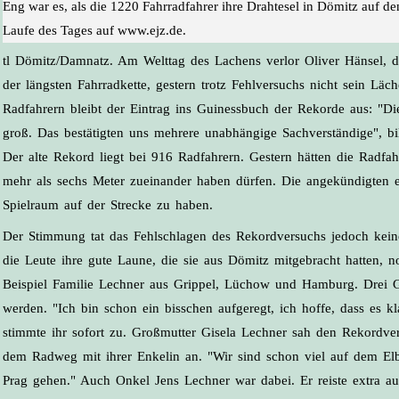
Eng war es, als die 1220 Fahrradfahrer ihre Drahtesel in Dömitz auf d
Laufe des Tages auf www.ejz.de.
tl Dömitz/Damnatz. Am Welttag des Lachens verlor Oliver Hänsel, d
der längsten Fahrradkette, gestern trotz Fehlversuchs nicht sein Lä
Radfahrern bleibt der Eintrag ins Guinessbuch der Rekorde aus: "D
groß. Das bestätigten uns mehrere unabhängige Sachverständige", bi
Der alte Rekord liegt bei 916 Radfahrern. Gestern hätten die Radfah
mehr als sechs Meter zueinander haben dürfen. Die angekündigten ei
Spielraum auf der Strecke zu haben.
Der Stimmung tat das Fehlschlagen des Rekordversuchs jedoch kei
die Leute ihre gute Laune, die sie aus Dömitz mitgebracht hatten, 
Beispiel Familie Lechner aus Grippel, Lüchow und Hamburg. Drei Ge
werden. "Ich bin schon ein bisschen aufgeregt, ich hoffe, dass es k
stimmte ihr sofort zu. Großmutter Gisela Lechner sah den Rekordver
dem Radweg mit ihrer Enkelin an. "Wir sind schon viel auf dem Elb
Prag gehen." Auch Onkel Jens Lechner war dabei. Er reiste extra 